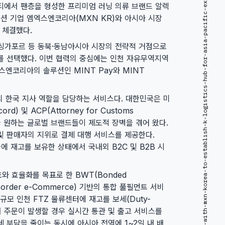
alex-zono-partners-with-mxn-korea-to-establish-k-logistics-hub-for-asia-pacific-expansion
티에서 팬층을 형성한 프리미엄 러닝 의류 브랜드 알렉
솔루션 기업 엠엑스엔코리아(MXN KR)와 아시아 시장
 체결했다.
 싱가포르 등 동북·동남아시아 시장의 전략적 거점으로
를 선택했다. 이번 협력의 중심에는 인천 자유무역지역
 엠엑스엔코리아의 솔루션인 MINT Pay와 MINT
의 한국 지사 역할을 담당하는 서비스다. 대한민국은 미
rd) 및 ACP(Attorney for Customs
출을 원하는 글로벌 브랜드들이 제도적 장벽을 겪어 왔다.
 판매자의 지위로 결제 대행 서비스를 제공한다.
에 재고를 보유한 상태에서 국내외 B2C 및 B2B 시
보호와 효율화를 목표로 한 BWT(Bonded
s-Border e-Commerce) 기반의 통합 풀필먼트 서비
규모 인천 FTZ 물류센터에 재고를 보세(Duty-
에서 주문이 발생할 경우 실시간 통관 및 출고 서비스를
세 부담을 줄이는 동시에 아시아 전역에 1~2일 내 배