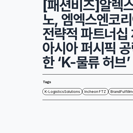
[패션비즈]알렉스
노, 엠엑스엔코
전략적 파트너십 
아시아 퍼시픽 공
한 ‘K-물류 허브’
Tags
K-LogisticsSolutions
Incheon FTZ
BrandFulfillm