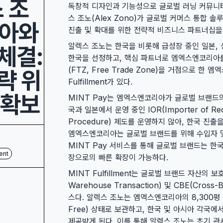
 조
독창적 디자인과 기능성으로 글로벌 러닝 커뮤니
스 조노(Alex Zono)가 글로벌 커머스 통합 
리아와
진출 및 확대를 위한 전략적 비즈니스 파트너십을
알렉스 조노는 한국을 비롯해 급성장 중인 일본,
체결:
한국을 선정하고, 핵심 파트너로 엠엑스엔코리아
(FTZ, Free Trade Zone)을 거점으로 한
략 위
Fulfillment가 있다.
 확보
MINT Pay는 엠엑스엔코리아가 글로벌 브랜드
국과 일본에서 운영 중인 IOR(Importer of Reco
Procedure) 제도를 운영하지 않아, 한국 진
엠엑스엔코리아는 글로벌 브랜드를 위해 수입자 및
MINT Pay 서비스를 통해 글로벌 브랜드는 한국
ent
장으로의 빠른 확장이 가능하다.
MINT Fulfillment는 글로벌 브랜드 자산의 
Warehouse Transaction) 및 CBE(Cros
스다. 알렉스 조노는 엠엑스엔코리아의 8,300평 
Free) 상태로 보관하고, 한국 및 아시아 각국
제공받게 된다. 이를 통해 알렉스 조노는 초기 관