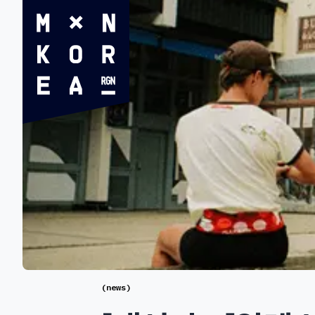
(
news
)