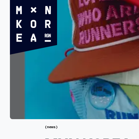
(
news
)