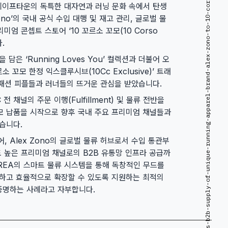
mxn-kr-successfully-executes-b2b-supply-of-unique-running-apparel-brand-alex-zono-to-10-corso-como
 케이프타운의 독특한 대자연과 러닝 문화 속에서 탄생
no’의 국내 공식 수입 대행 및 재고 관리, 글로벌 물
 콘셉트 스토어 ‘10 꼬르소 꼬모(10 Corso
.
 담은 ‘Running Loves You’ 컬렉션과 더불어 오
소 꼬모 한정 익스클루시브(10Cc Exclusive)’ 트래
 패션 피플들과 러너들의 뜨거운 관심을 받았습니다.
 전 채널의 주문 이행(Fulfillment) 및 물류 전반을
꼬모 납품을 시작으로 향후 국내 주요 프리미엄 채널들과
습니다.
, Alex Zono의 글로벌 물류 허브로서 수입 통관부
감도 높은 프리미엄 채널로의 B2B 유통망 인프라 공급까
OREA의 스마트 물류 시스템을 통해 독창적인 무드를
하고 효율적으로 확장할 수 있도록 지원하는 최적의
번 증명하는 사례라고 자부합니다.