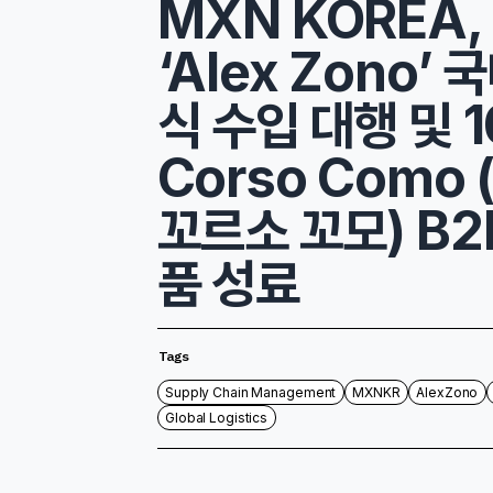
MXN KOREA,
‘Alex Zono’ 
식 수입 대행 및 1
Corso Como (
꼬르소 꼬모) B2
품 성료
Tags
Supply Chain Management
MXNKR
AlexZono
Global Logistics