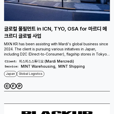
글로컬 풀필먼트 in ICN, TYO, OSA for 마르디 메
크르디 글로벌 사업
MXN KR has been assisting with Mardi's global business since
2024. The client is pursuing various initiatives in Japan,
including D2C (Direct-to-Consumer), flagship stores in Tokyo
and Osaka, and entry into ZOZOTOWN. To meet the client's
피스피스스튜디오 (Mardi Mercredi)
Client
:
needs, MXN KR provides a full range of cross-border e-
MINT Warehousing
,
MINT Shipping
Service
:
commerce (CBE) and cross-border trade (CBT) fulfillment
Japan
Global Logistics
services, including B2C and B2B, and both air and ocean
freight, leveraging fulfillment centers in Korea and Japan. MXN
KR plans to focus on developing diverse services to continue
contributing to the client's global business growth.