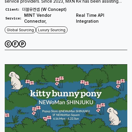
service providers. Since 2023, MXN KR has been assisting
Wconcept.co.kr with its global sourcing. Through MXN KR, the
더블유컨셉 (W Concept)
Client
:
client has been able to offer its customers over 200,000
MINT Vendor
Real Time API
Service
:
products from more than 1,000 key brands. Leveraging MXN’s
Connector
,
Integration
hubs in Milan and New York, products that have undergone
Global Sourcing
Luxury Sourcing
meticulous verification are directly fulfilled to Wconcept’s
customers. MXN KR plans to focus on securing product
databases from various retail service brands in Europe and the
US to continue contributing to the client’s global sourcing
efforts.