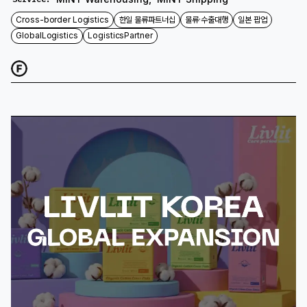
Cross-border Logistics
한일 물류파트너십
물류·수출대행
일본 팝업
GlobalLogistics
LogisticsPartner