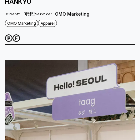
HANKYU
마뗑킴
OMO Marketing
Client
:
Service
:
OMO Marketing
Apparel